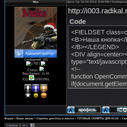
Max
Дата: Ср, 31.03.2010, 8:04 PM | Сообщени
http://i003.radika
Code
<FIELDSET class=
<B>Наша кнопка</
</B></LEGEND>
<DIV align=center><
Сообщений:
150
type="text/javascr
[ 702 ]
<!--
Статус:
Ваш Баланс:
11.44
function OpenCom
ICQ:
637872951
if(document.getElem
document.getElemen
} else {
document.getElement
}
}
Форум
»
Ваши заказы + Скрипты для Ucoz и многое
»
ГОТОВЫЕ СКРИПТЫ ДЛЯ UCOZ
»
Скр
1
Страница
1
из
1