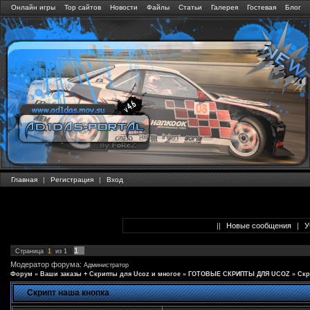
Онлайн игры
Тор сайтов
Новости
Файлы
Статьи
Галерея
Гостевая
Блог
Главная
|
Регистрация
|
Вход
||
Новые сообщения
|
У
1
Страница
1
из
1
Модератор форума:
Администратор
Форум
»
Ваши заказы + Скрипты для Ucoz и многое
»
ГОТОВЫЕ СКРИПТЫ ДЛЯ UCOZ
»
Скр
Скрипт наша кнопка