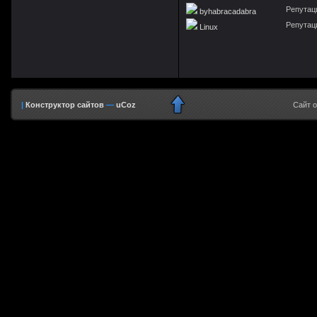
Репутаци
byhabracadabra
Репутаци
Linux
|
Конструктор сайтов
—
uCoz
Сайт 