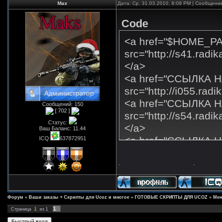
Max
Дата: Ср, 31.03.2010, 8:09 PM | Сообщени
Code
<a href="$HOME_PA
src="http://s41.radi
</a>
<a href="ССЫЛКА 
src="http://i055.ra
<a href="ССЫЛКА Н
Сообщений:
150
[ 702 ]
src="http://s54.radi
Статус:
</a>
Ваш Баланс:
11.44
<a href="ССЫЛКА Н
ICQ:
637872951
src="http://i073.ra
<a href="ССЫЛКА Н
src="http://s60.radi
</a>
Форум
»
Ваши заказы + Скрипты для Ucoz и многое
»
ГОТОВЫЕ СКРИПТЫ ДЛЯ UCOZ
»
Мен
<a href="ССЫЛКА НА
1
Страница
1
из
1
src="http://i066.ra