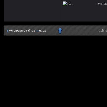
Репутаци
Linux
|
Конструктор сайтов
—
uCoz
Сайт 