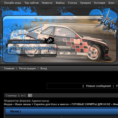
Онлайн игры
Тор сайтов
Новости
Файлы
Статьи
Галерея
Гостевая
Блог
Главная
|
Регистрация
|
Вход
||
Новые сообщения
|
У
1
Страница
1
из
1
Модератор форума:
Администратор
Форум
»
Ваши заказы + Скрипты для Ucoz и многое
»
ГОТОВЫЕ СКРИПТЫ ДЛЯ UCOZ
»
Мен
Меню |